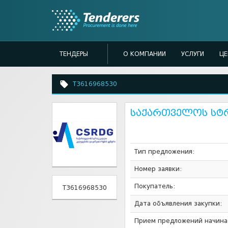
ТЕНДЕРЫ
О КОМПАНИИ
УСЛУГИ
Ц
T3616968530
საქართველოს სტრ
Тип предложения:
Номер заявки:
Покупатель:
T3616968530
Дата объявления закупки:
Прием предложений начина