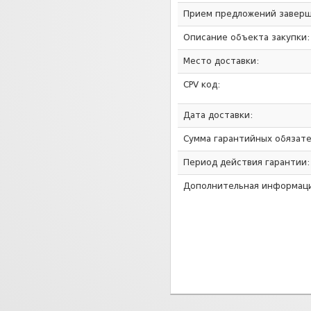
Прием предложений заверш
Описание объекта закупки:
Место доставки:
CPV код:
Дата доставки:
Сумма гарантийных обязате
Период действия гарантии:
Дополнительная информаци